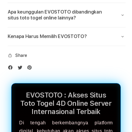
Apa keunggulan EVOSTOTO dibandingkan
situs toto togel online lainnya?
Kenapa Harus Memilih EVOSTOTO?
Share
EVOSTOTO : Akses Situs
Toto Togel 4D Online Server
Internasional Terbaik
Di tengah berkembangnya platform
digital, kebutuhan akan akses situs toto