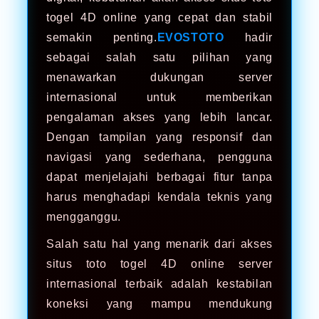
togel 4D online yang cepat dan stabil
semakin penting.
EVOSTOTO
hadir
sebagai salah satu pilihan yang
menawarkan dukungan server
internasional untuk memberikan
pengalaman akses yang lebih lancar.
Dengan tampilan yang responsif dan
navigasi yang sederhana, pengguna
dapat menjelajahi berbagai fitur tanpa
harus menghadapi kendala teknis yang
mengganggu.
Salah satu hal yang menarik dari akses
situs toto togel 4D online server
internasional terbaik adalah kestabilan
koneksi yang mampu mendukung