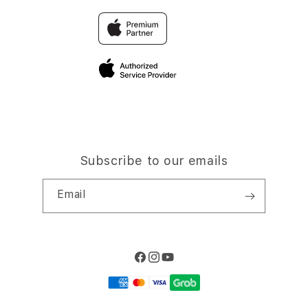
Why Shop at iStudio
FAQ
Traveller’s Reservation
Elush Corporate Website
Privacy Policy
Site Terms of Use
Subscribe to our emails
Email
Facebook
Instagram
YouTube
Payment
methods