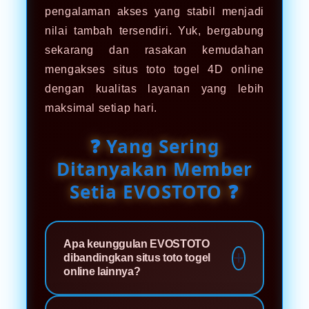
pengalaman akses yang stabil menjadi
nilai tambah tersendiri. Yuk, bergabung
sekarang dan rasakan kemudahan
mengakses situs toto togel 4D online
dengan kualitas layanan yang lebih
maksimal setiap hari.
❓ Yang Sering
Ditanyakan Member
Setia EVOSTOTO ❓
Apa keunggulan EVOSTOTO
dibandingkan situs toto togel
online lainnya?
EVOSTOTO menawarkan akses