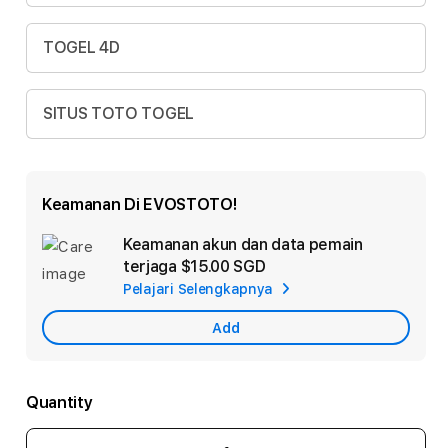
TOGEL 4D
SITUS TOTO TOGEL
Keamanan Di EVOSTOTO!
Keamanan akun dan data pemain
Add
terjaga
$15.00 SGD
Appl
Pelajari Selengkapnya
Care
Add
Quantity