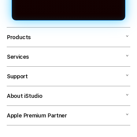
mengoptimalkan sistem,
fitur yang dibutuhkan.
memperbarui teknologi server,
serta meningkatkan performa
platform agar pengguna
mendapatkan akses yang cepat,
Products
aman, dan nyaman setiap hari.
Services
EVOSTOTO
Toto
Support
AppleCare+
Togel
Corporate
Situs Toto
About iStudio
My Account
EVOSTOTO
Toto Togel
Collection & Delivery
Elush Service Provider
Togel 4D
Apple Premium Partner
About Us
Returns & Exchanges
Financing Options
Togel 4D Online
Find an iStudio near you
Contact Us
Trade-in
Situs Toto Togel